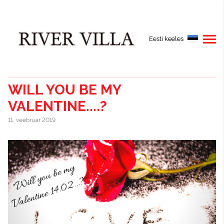
Eesti keeles
WILL YOU BE MY
VALENTINE....?
11. veebruar 2019