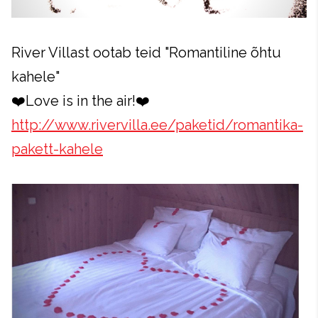
River Villast ootab teid "Romantiline õhtu
kahele"
❤️Love is in the air!❤️
http://www.rivervilla.ee/paketid/romantika-
pakett-kahele